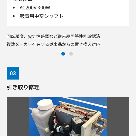
AC200V 300W
吸着用中空シャフト
回転精度、安定性確認など従来品同等性能確認済
従
複数メーカー存在する従来品からの置き換え対応
引き取り修理